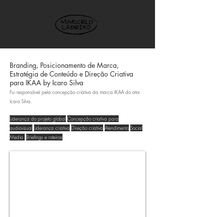
Branding, Posicionamento de Marca,
Estratégia de Conteúdo e Direção Criativa
para IKAA by Icaro Silva
Fui responsável pela concepção criativa da marca IKAA do ator
Icaro Silva.
Liderança do projeto global
Concepção criativa para
audiovisual
Liderança criativa
Direção criativa
Atendimento
Social
Media
Briefings e roteiros