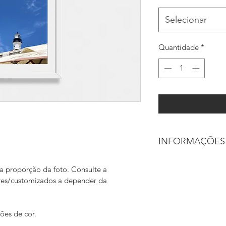
Selecionar
Quantidade
*
INFORMAÇÕES
Print sob encomenda
 proporção da foto. Consulte a 
qualidade.
res/customizados a depender da 
20 x 30 cm: R$ 59,0
40 x 60 cm: R$ 199,
60 x 90 cm: R$ 299,
ões de cor.