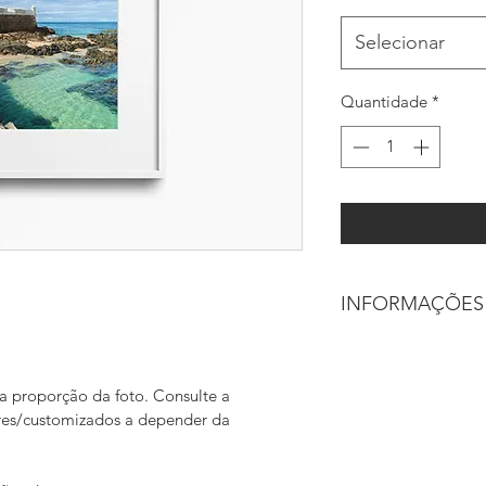
Selecionar
Quantidade
*
INFORMAÇÕES
Print sob encomenda
qualidade.
 proporção da foto. Consulte a 
30 x 30 cm: R$ 99,0
res/customizados a depender da 